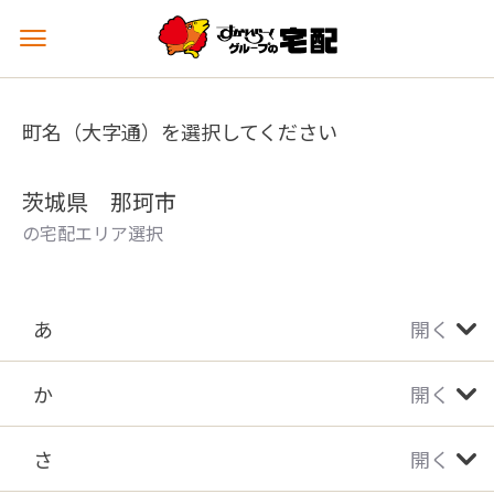
メ
ニ
ュ
ー
町名（大字通）を選択してください
を
開
く
茨城県 那珂市
の宅配エリア選択
あ
開く
か
開く
さ
開く