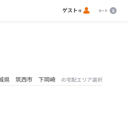
ロ
ゲスト
0
様
カート
グ
イ
ン
城県 筑西市 下岡崎
の宅配エリア選択