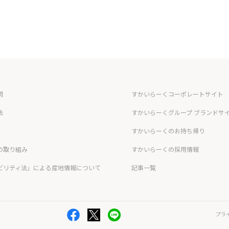
問
すかいらーくコーポレートサイト
法
すかいらーくグループ ブランドサ
すかいらーくのお持ち帰り
の取り組み
すかいらーくの採用情報
ビリティ法」による産地情報について
記事一覧
プラ