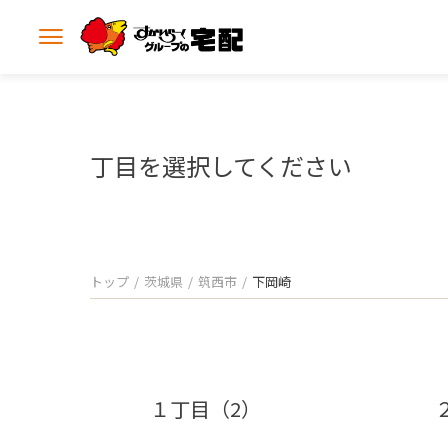
メ
ニ
ュ
ー
を
開
丁目を選択してください
く
トップ
茨城県
筑西市
下岡崎
１丁目（2）