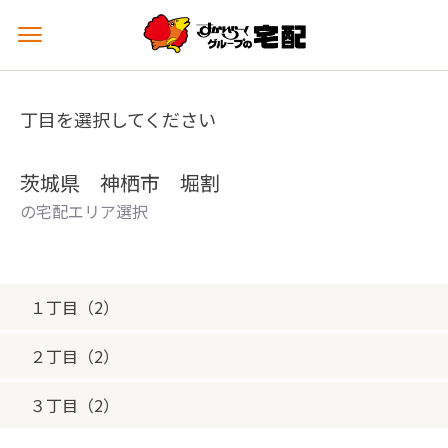
メ
ニ
ュ
ー
丁目を選択してください
を
開
く
茨城県 神栖市 堀割
の宅配エリア選択
１丁目（2）
２丁目（2）
３丁目（2）