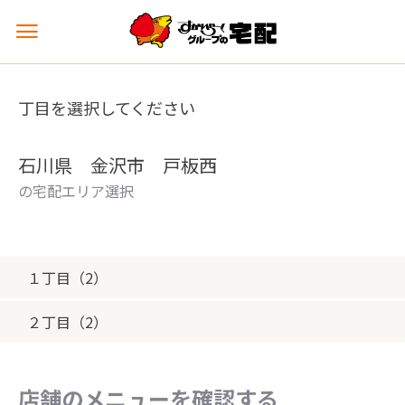
メ
ニ
ュ
ー
丁目を選択してください
を
開
く
石川県 金沢市 戸板西
の宅配エリア選択
１丁目（2）
２丁目（2）
店舗のメニューを確認する