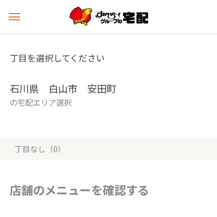
メ
ニ
ュ
ー
丁目を選択してください
を
開
く
石川県 白山市 安田町
の宅配エリア選択
丁目なし（0）
店舗のメニューを確認する