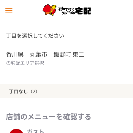
メ
ニ
ュ
ー
丁目を選択してください
を
開
く
香川県 丸亀市 飯野町 東二
の宅配エリア選択
丁目なし（2）
店舗のメニューを確認する
ガスト