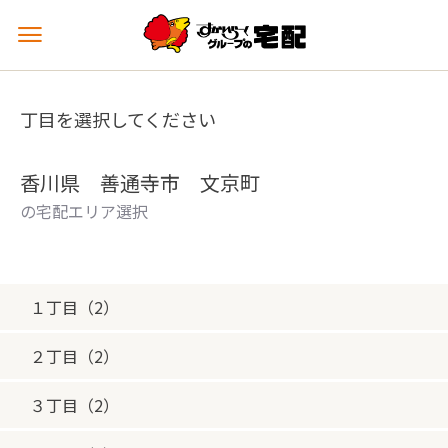
メ
ニ
ュ
ー
丁目を選択してください
を
開
く
香川県 善通寺市 文京町
の宅配エリア選択
１丁目（2）
２丁目（2）
３丁目（2）