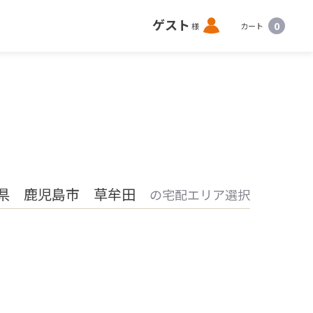
ロ
ゲスト
0
様
カート
グ
イ
ン
県 鹿児島市 草牟田
の宅配エリア選択