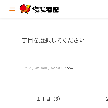
メ
ニ
ュ
ー
を
開
丁目を選択してください
く
トップ
鹿児島県
鹿児島市
草牟田
１丁目（3）