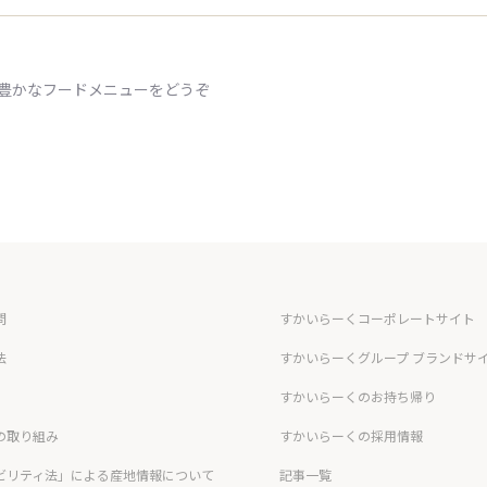
ィ豊かなフードメニューをどうぞ
問
すかいらーくコーポレートサイト
法
すかいらーくグループ ブランドサ
すかいらーくのお持ち帰り
の取り組み
すかいらーくの採用情報
ビリティ法」による産地情報について
記事一覧