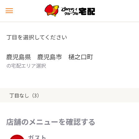
メ
ニ
ュ
ー
丁目を選択してください
を
開
く
鹿児島県 鹿児島市 樋之口町
の宅配エリア選択
丁目なし（3）
店舗のメニューを確認する
ガスト