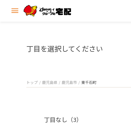
メ
ニ
ュ
ー
を
開
丁目を選択してください
く
トップ
鹿児島県
鹿児島市
東千石町
丁目なし（3）