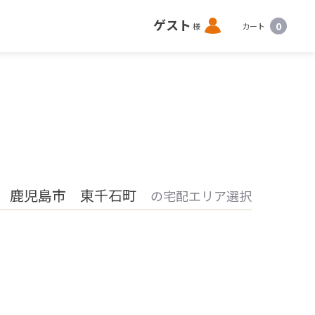
ロ
ゲスト
0
様
カート
グ
イ
ン
 鹿児島市 東千石町
の宅配エリア選択