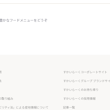
ィ豊かなフードメニューをどうぞ
問
すかいらーくコーポレートサイト
法
すかいらーくグループ ブランドサ
すかいらーくのお持ち帰り
の取り組み
すかいらーくの採用情報
ビリティ法」による産地情報について
記事一覧