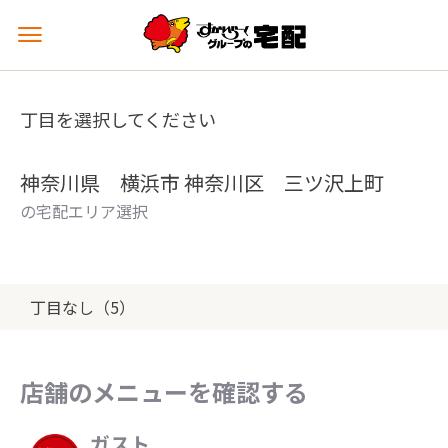
メ
ニ
ュ
ー
丁目を選択してください
を
開
く
神奈川県 横浜市 神奈川区 三ツ沢上町
の宅配エリア選択
丁目なし（5）
店舗のメニューを確認する
ガスト