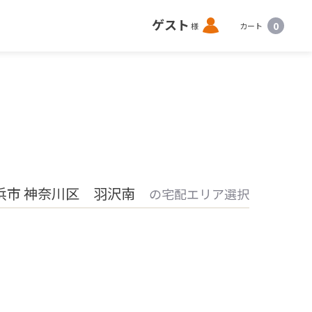
ロ
ゲスト
0
様
カート
グ
イ
ン
浜市 神奈川区 羽沢南
の宅配エリア選択