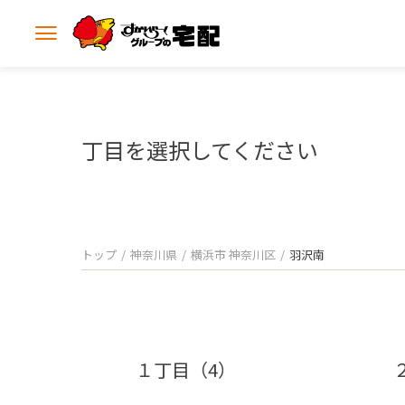
メ
ニ
ュ
ー
を
開
丁目を選択してください
く
トップ
神奈川県
横浜市 神奈川区
羽沢南
１丁目（4）