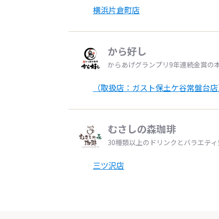
横浜片倉町店
から好し
からあげグランプリ9年連続金賞の
（取扱店：ガスト保土ケ谷常盤台店
むさしの森珈琲
30種類以上のドリンクとバラエテ
三ツ沢店