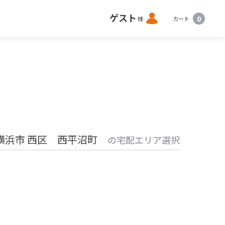
ロ
ゲスト
0
様
カート
グ
イ
ン
横浜市 西区 西平沼町
の宅配エリア選択