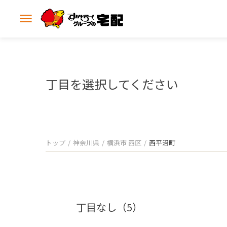
メ
ニ
ュ
ー
を
開
丁目を選択してください
く
トップ
神奈川県
横浜市 西区
西平沼町
丁目なし（5）