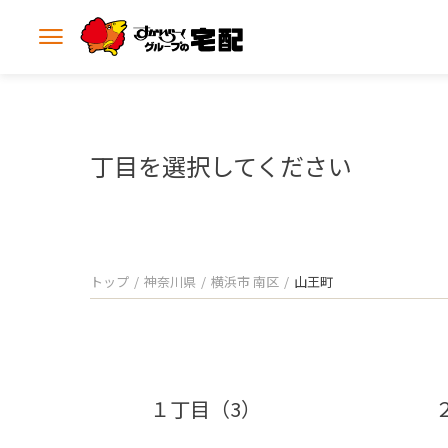
メ
ニ
ュ
ー
を
開
丁目を選択してください
く
トップ
神奈川県
横浜市 南区
山王町
１丁目（3）