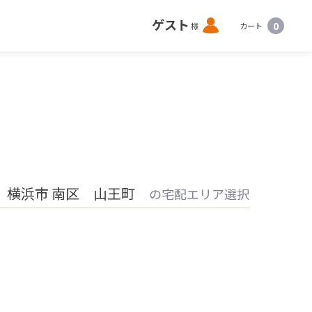
ロ
ゲスト
0
様
カート
グ
イ
ン
 横浜市 南区 山王町
の宅配エリア選択