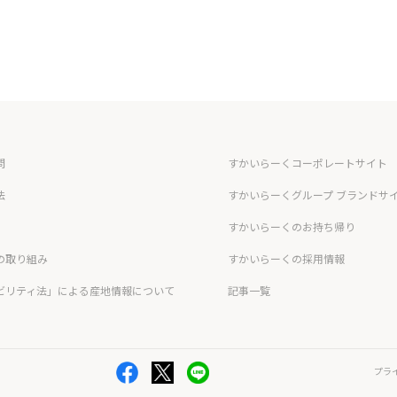
問
すかいらーくコーポレートサイト
法
すかいらーくグループ ブランドサ
すかいらーくのお持ち帰り
の取り組み
すかいらーくの採用情報
ビリティ法」による産地情報について
記事一覧
プラ