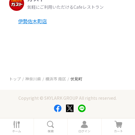
気軽にご利用いただけるCafeレストラン
伊勢佐木町店
トップ
神奈川県
横浜市 南区
伏見町
Copyright © SKYLARK GROUP All rights reserved.
ホ
検
ロ
カ
ー
索
グ
ー
ホーム
検索
ログイン
カート