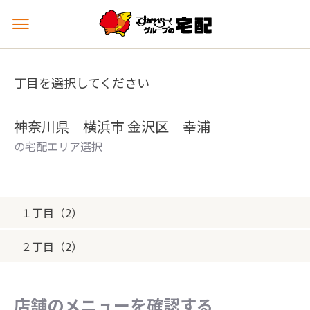
メ
ニ
ュ
ー
丁目を選択してください
を
開
く
神奈川県 横浜市 金沢区 幸浦
の宅配エリア選択
１丁目（2）
２丁目（2）
店舗のメニューを確認する