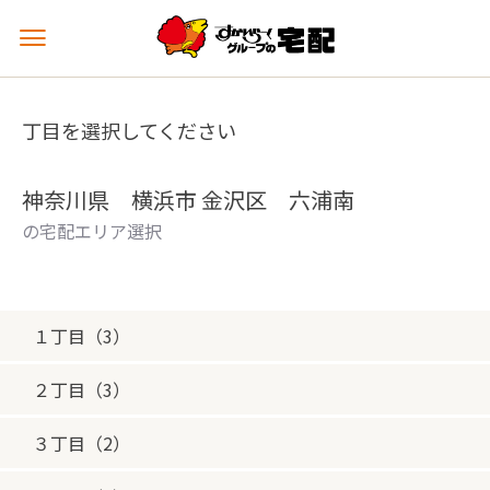
メ
ニ
ュ
ー
丁目を選択してください
を
開
く
神奈川県 横浜市 金沢区 六浦南
の宅配エリア選択
１丁目（3）
２丁目（3）
３丁目（2）