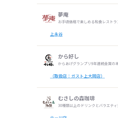
夢庵
お手頃価格で楽しめる和食レストラ
上永谷
から好し
からあげグランプリ9年連続金賞の
（取扱店：ガスト上大岡店）
むさしの森珈琲
30種類以上のドリンクとバラエテ
六ッ川店