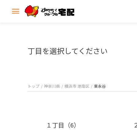
メ
ニ
ュ
ー
を
開
丁目を選択してください
く
トップ
神奈川県
横浜市 港南区
東永谷
１丁目（6）