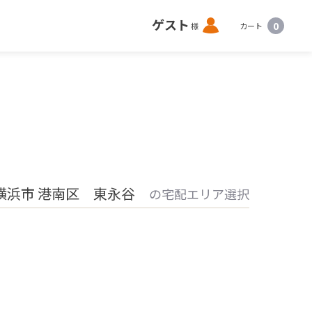
ロ
ゲスト
0
様
カート
グ
イ
ン
横浜市 港南区 東永谷
の宅配エリア選択