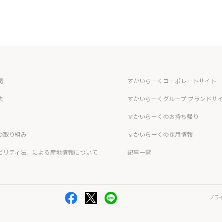
問
すかいらーくコーポレートサイト
法
すかいらーくグループ ブランドサ
すかいらーくのお持ち帰り
の取り組み
すかいらーくの採用情報
ビリティ法」による産地情報について
記事一覧
プラ