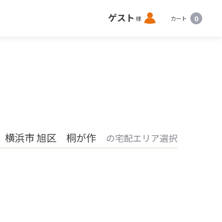
ロ
ゲスト
0
様
カート
グ
イ
ン
 横浜市 旭区 桐が作
の宅配エリア選択