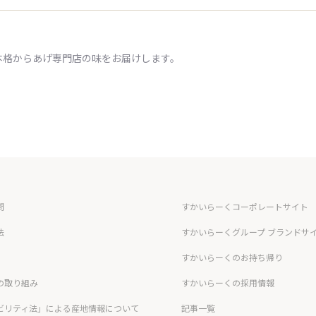
本格からあげ専門店の味をお届けします。
問
すかいらーくコーポレートサイト
法
すかいらーくグループ ブランドサ
すかいらーくのお持ち帰り
の取り組み
すかいらーくの採用情報
ビリティ法」による産地情報について
記事一覧