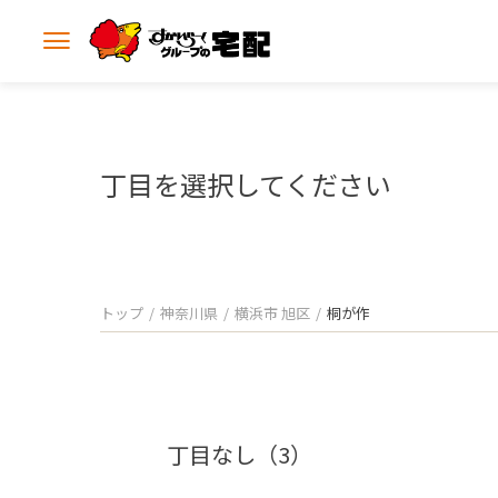
メ
ニ
ュ
ー
を
開
丁目を選択してください
く
トップ
神奈川県
横浜市 旭区
桐が作
丁目なし（3）