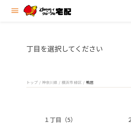
メ
ニ
ュ
ー
を
開
丁目を選択してください
く
トップ
神奈川県
横浜市 緑区
鴨居
１丁目（5）