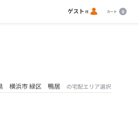
ロ
ゲスト
0
様
カート
グ
イ
ン
県 横浜市 緑区 鴨居
の宅配エリア選択