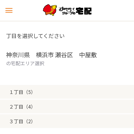
メ
ニ
ュ
ー
丁目を選択してください
を
開
く
神奈川県 横浜市 瀬谷区 中屋敷
の宅配エリア選択
１丁目（5）
２丁目（4）
３丁目（2）