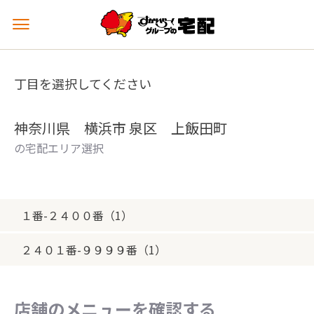
メ
ニ
ュ
ー
丁目を選択してください
を
開
く
神奈川県 横浜市 泉区 上飯田町
の宅配エリア選択
１番-２４００番（1）
２４０１番-９９９９番（1）
店舗のメニューを確認する