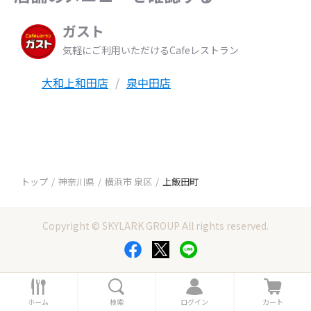
ガスト
気軽にご利用いただけるCafeレストラン
大和上和田店
泉中田店
トップ
神奈川県
横浜市 泉区
上飯田町
Copyright © SKYLARK GROUP All rights reserved.
ホ
検
ロ
カ
ー
索
グ
ー
ホーム
検索
ログイン
カート