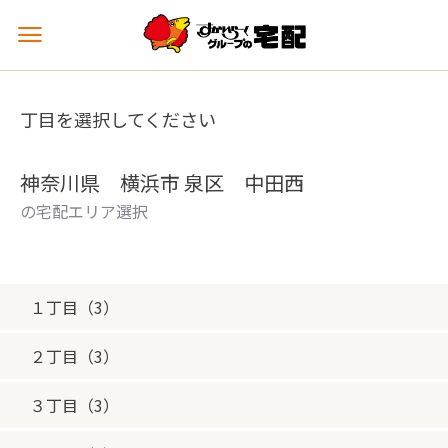
メ
ニ
ュ
ー
丁目を選択してください
を
開
く
神奈川県 横浜市 泉区 中田西
の宅配エリア選択
１丁目（3）
２丁目（3）
３丁目（3）