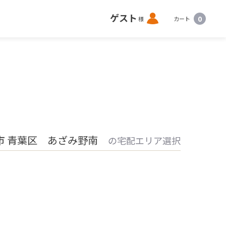
ロ
ゲスト
0
様
カート
グ
イ
ン
市 青葉区 あざみ野南
の宅配エリア選択