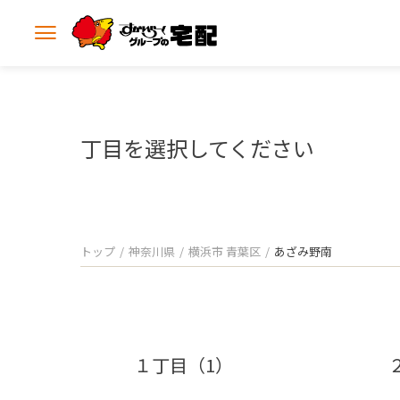
メ
ニ
ュ
ー
を
開
丁目を選択してください
く
トップ
神奈川県
横浜市 青葉区
あざみ野南
１丁目（1）