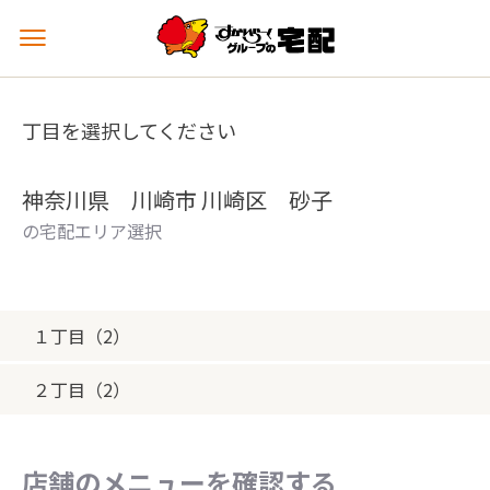
メ
ニ
ュ
ー
丁目を選択してください
を
開
く
神奈川県 川崎市 川崎区 砂子
の宅配エリア選択
１丁目（2）
２丁目（2）
店舗のメニューを確認する