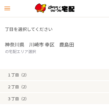
メ
ニ
ュ
ー
丁目を選択してください
を
開
く
神奈川県 川崎市 幸区 鹿島田
の宅配エリア選択
１丁目（2）
２丁目（2）
３丁目（2）