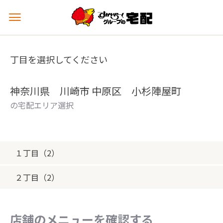
メ
ニ
ュ
ー
丁目を選択してください
を
開
く
神奈川県 川崎市 中原区 小杉陣屋町
の宅配エリア選択
１丁目（2）
２丁目（2）
店舗のメニューを確認する