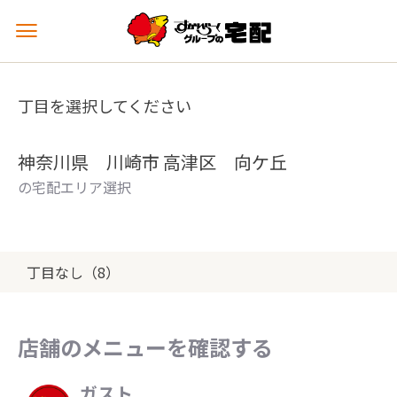
メ
ニ
ュ
ー
丁目を選択してください
を
開
く
神奈川県 川崎市 高津区 向ケ丘
の宅配エリア選択
丁目なし（8）
店舗のメニューを確認する
ガスト