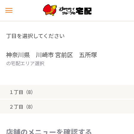
メ
ニ
ュ
ー
丁目を選択してください
を
開
く
神奈川県 川崎市 宮前区 五所塚
の宅配エリア選択
１丁目（8）
２丁目（8）
店舗のメニューを確認する