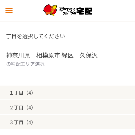
メ
ニ
ュ
ー
丁目を選択してください
を
開
く
神奈川県 相模原市 緑区 久保沢
の宅配エリア選択
１丁目（4）
２丁目（4）
３丁目（4）