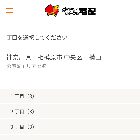
メ
ニ
ュ
ー
丁目を選択してください
を
開
く
神奈川県 相模原市 中央区 横山
の宅配エリア選択
１丁目（3）
２丁目（3）
３丁目（3）