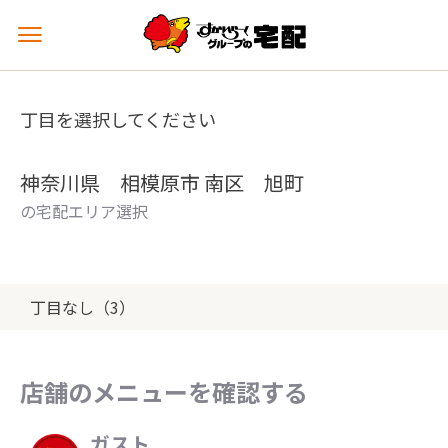
メ
ニ
ュ
ー
丁目を選択してください
を
開
く
神奈川県 相模原市 南区 旭町
の宅配エリア選択
丁目なし（3）
店舗のメニューを確認する
ガスト