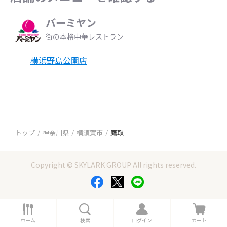
バーミヤン
街の本格中華レストラン
横浜野島公園店
トップ
神奈川県
横須賀市
鷹取
Copyright © SKYLARK GROUP All rights reserved.
ホ
検
ロ
カ
ー
索
グ
ー
ホーム
検索
ログイン
カート