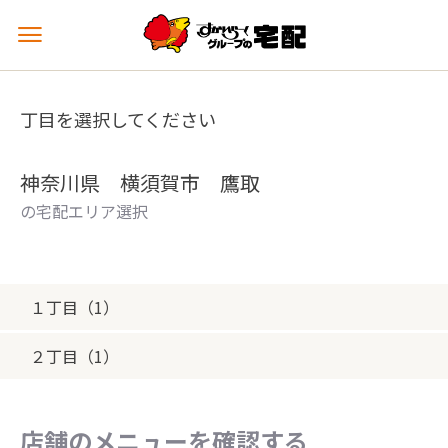
メ
ニ
ュ
ー
丁目を選択してください
を
開
く
神奈川県 横須賀市 鷹取
の宅配エリア選択
１丁目（1）
２丁目（1）
店舗のメニューを確認する