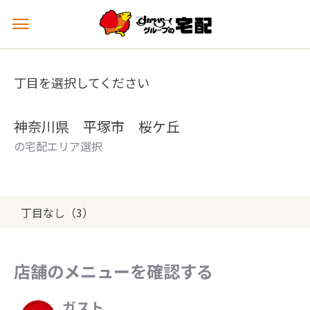
メ
ニ
ュ
ー
丁目を選択してください
を
開
く
神奈川県 平塚市 桜ケ丘
の宅配エリア選択
丁目なし（3）
店舗のメニューを確認する
ガスト