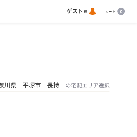
ロ
ゲスト
0
様
カート
グ
イ
ン
奈川県 平塚市 長持
の宅配エリア選択