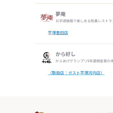
夢庵
お手頃価格で楽しめる和食レストラ
平塚豊田店
から好し
からあげグランプリ9年連続金賞の
（取扱店：ガスト平塚河内店）