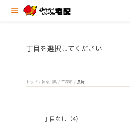
メ
ニ
ュ
ー
を
開
丁目を選択してください
く
トップ
神奈川県
平塚市
長持
丁目なし（4）