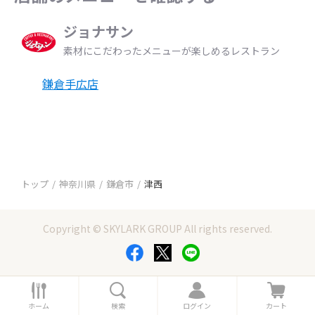
ジョナサン
素材にこだわったメニューが楽しめるレストラン
鎌倉手広店
トップ
神奈川県
鎌倉市
津西
Copyright © SKYLARK GROUP All rights reserved.
ホ
検
ロ
カ
ー
索
グ
ー
ホーム
検索
ログイン
カート