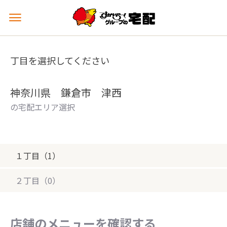
メ
ニ
ュ
ー
丁目を選択してください
を
開
く
神奈川県 鎌倉市 津西
の宅配エリア選択
１丁目（1）
２丁目（0）
店舗のメニューを確認する