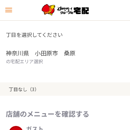
メ
ニ
ュ
ー
丁目を選択してください
を
開
く
神奈川県 小田原市 桑原
の宅配エリア選択
丁目なし（3）
店舗のメニューを確認する
ガスト