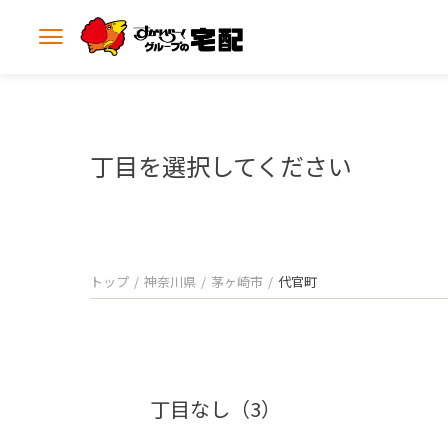
メ
ニ
ュ
ー
を
開
丁目を選択してください
く
トップ
神奈川県
茅ヶ崎市
代官町
丁目なし（3）