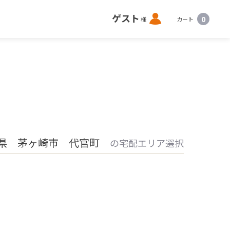
ロ
ゲスト
0
様
カート
グ
イ
ン
県 茅ヶ崎市 代官町
の宅配エリア選択