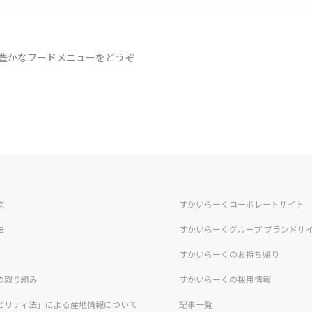
ィ豊かなフードメニューをどうぞ
問
すかいらーくコーポレートサイト
法
すかいらーくグループ ブランドサ
すかいらーくのお持ち帰り
の取り組み
すかいらーくの採用情報
ビリティ法」による産地情報について
記事一覧