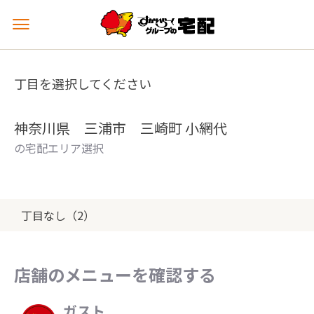
メ
ニ
ュ
ー
丁目を選択してください
を
開
く
神奈川県 三浦市 三崎町 小網代
の宅配エリア選択
丁目なし（2）
店舗のメニューを確認する
ガスト