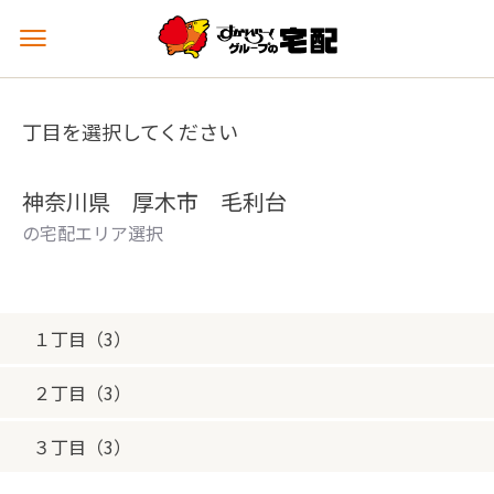
メ
ニ
ュ
ー
丁目を選択してください
を
開
く
神奈川県 厚木市 毛利台
の宅配エリア選択
１丁目（3）
２丁目（3）
３丁目（3）