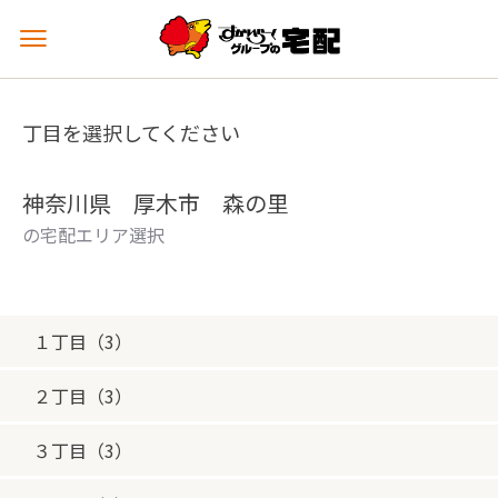
メ
ニ
ュ
ー
丁目を選択してください
を
開
く
神奈川県 厚木市 森の里
の宅配エリア選択
１丁目（3）
２丁目（3）
３丁目（3）