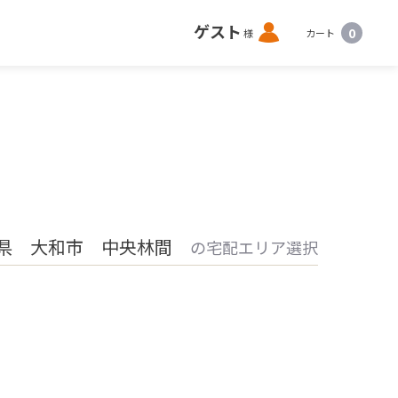
ロ
ゲスト
0
様
カート
グ
イ
ン
県 大和市 中央林間
の宅配エリア選択