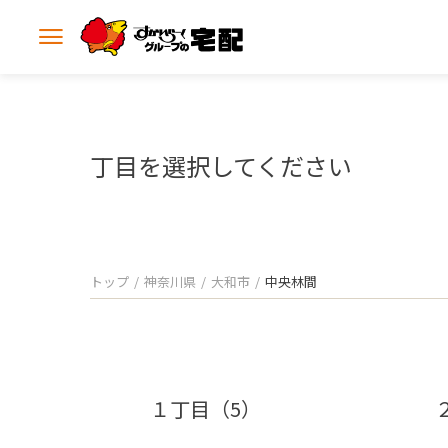
メ
ニ
ュ
ー
を
開
丁目を選択してください
く
トップ
神奈川県
大和市
中央林間
１丁目（5）