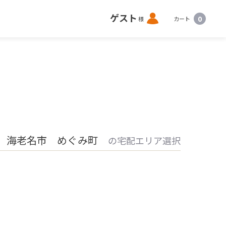
ロ
ゲスト
0
様
カート
グ
イ
ン
 海老名市 めぐみ町
の宅配エリア選択