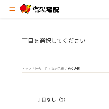
メ
ニ
ュ
ー
を
開
丁目を選択してください
く
トップ
神奈川県
海老名市
めぐみ町
丁目なし（2）