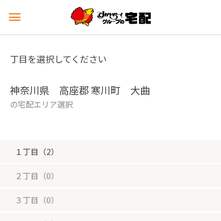
メ
ニ
ュ
ー
丁目を選択してください
を
開
く
神奈川県 高座郡 寒川町 大曲
の宅配エリア選択
１丁目（2）
２丁目（0）
３丁目（0）