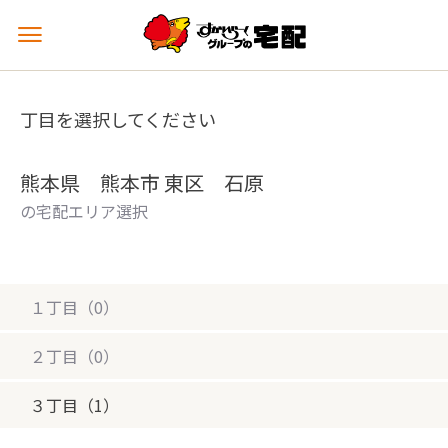
メ
ニ
ュ
ー
丁目を選択してください
を
開
く
熊本県 熊本市 東区 石原
の宅配エリア選択
１丁目（0）
２丁目（0）
３丁目（1）