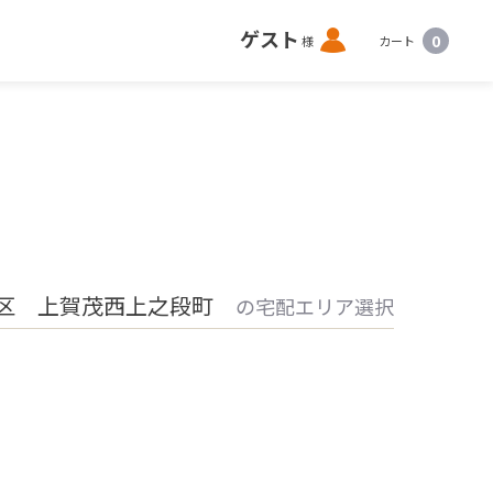
ロ
ゲスト
0
様
カート
グ
イ
ン
北区 上賀茂西上之段町
の宅配エリア選択