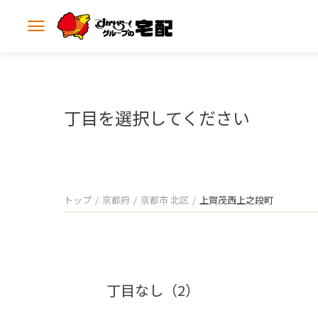
メ
ニ
ュ
ー
を
開
丁目を選択してください
く
トップ
京都府
京都市 北区
上賀茂西上之段町
丁目なし（2）