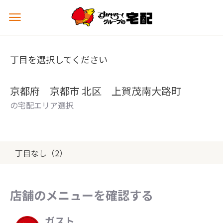
メ
ニ
ュ
ー
丁目を選択してください
を
開
く
京都府 京都市 北区 上賀茂南大路町
の宅配エリア選択
丁目なし（2）
店舗のメニューを確認する
ガスト