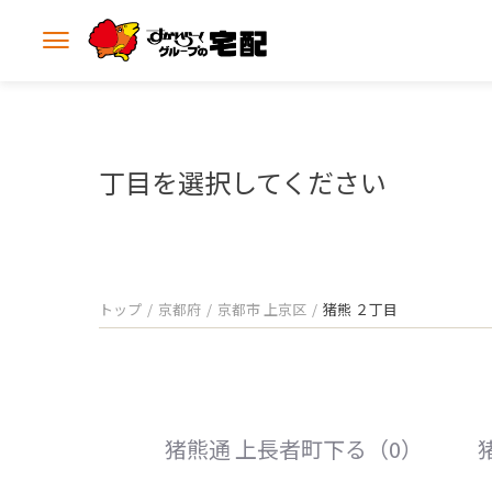
メ
ニ
ュ
ー
を
開
丁目を選択してください
く
トップ
京都府
京都市 上京区
猪熊 ２丁目
猪熊通 上長者町下る（0）