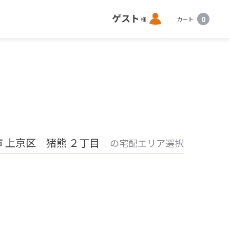
ロ
ゲスト
0
様
カート
グ
イ
ン
 上京区 猪熊 ２丁目
の宅配エリア選択