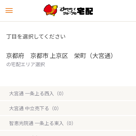
メ
ニ
ュ
ー
丁目を選択してください
を
開
く
京都府 京都市 上京区 栄町（大宮通）
の宅配エリア選択
大宮通 一条上る西入（0）
大宮通 中立売下る（0）
智恵光院通 一条上る東入（0）