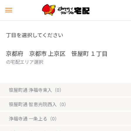
メ
ニ
ュ
ー
丁目を選択してください
を
開
く
京都府 京都市 上京区 笹屋町 １丁目
の宅配エリア選択
笹屋町通 浄福寺東入（0）
笹屋町通 智恵光院西入（0）
浄福寺通 一条上る（0）